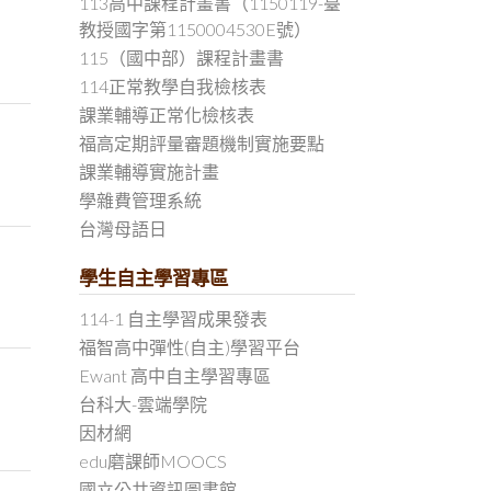
113高中課程計畫書（1150119-臺
教授國字第1150004530E號）
115（國中部）課程計畫書
114正常教學自我檢核表
課業輔導正常化檢核表
福高定期評量審題機制實施要點
課業輔導實施計畫
學雜費管理系統
台灣母語日
學生自主學習專區
114-1 自主學習成果發表
福智高中彈性(自主)學習平台
Ewant 高中自主學習專區
台科大-雲端學院
因材網
edu磨課師MOOCS
國立公共資訊圖書館