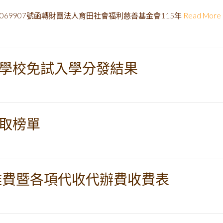
50069907號函轉財團法人育田社會福利慈善基金會115年
Read More
等學校免試入學分發結果
錄取榜單
學雜費暨各項代收代辦費收費表