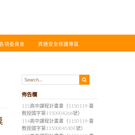
各項委員會
資通安全保護專區
佈告欄
115高中課程計畫書（1150119-臺
教授國字第1150004266號）
獎
114高中課程計畫書（1150119-臺
教授國字第1150004530E號）