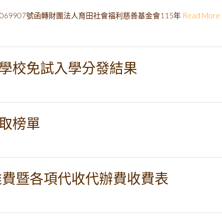
50069907號函轉財團法人育田社會福利慈善基金會115年
Read More
等學校免試入學分發結果
錄取榜單
學雜費暨各項代收代辦費收費表