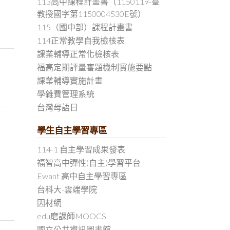
113高中課程計畫書（1150119-臺
教授國字第1150004530E號）
115（國中部）課程計畫書
114正常教學自我檢核表
課業輔導正常化檢核表
福高定期評量審題機制實施要點
課業輔導實施計畫
學雜費管理系統
台灣母語日
學生自主學習專區
114-1 自主學習成果發表
福智高中彈性(自主)學習平台
Ewant 高中自主學習專區
台科大-雲端學院
因材網
edu磨課師MOOCS
國立公共資訊圖書館