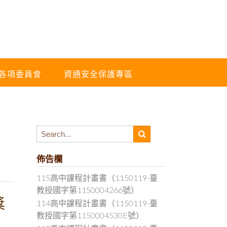
各項委員會
資通安全保護專區
佈告欄
115高中課程計畫書（1150119-臺
教授國字第1150004266號）
獎
114高中課程計畫書（1150119-臺
教授國字第1150004530E號）