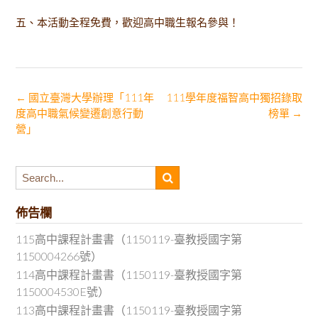
五、本活動全程免費，歡迎高中職生報名參與！
Post
←
國立臺灣大學辦理「111年
111學年度福智高中獨招錄取
度高中職氣候變遷創意行動
榜單
→
navigation
營」
佈告欄
115高中課程計畫書（1150119-臺教授國字第
1150004266號）
114高中課程計畫書（1150119-臺教授國字第
1150004530E號）
113高中課程計畫書（1150119-臺教授國字第