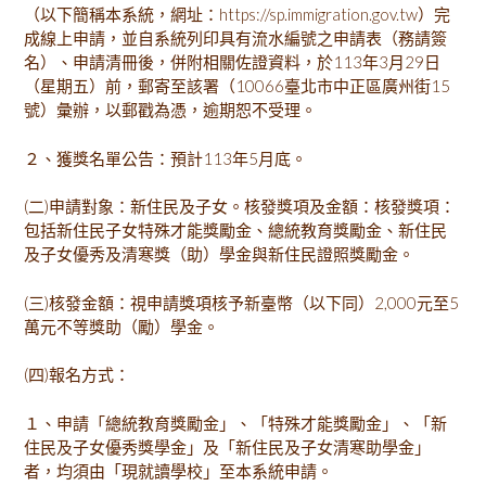
（以下簡稱本系統，網址：https://sp.immigration.gov.tw）完
成線上申請，並自系統列印具有流水編號之申請表（務請簽
名）、申請清冊後，併附相關佐證資料，於113年3月29日
（星期五）前，郵寄至該署（10066臺北市中正區廣州街15
號）彙辦，以郵戳為憑，逾期恕不受理。
２、獲獎名單公告：預計113年5月底。
(二)申請對象：新住民及子女。核發獎項及金額：核發獎項：
包括新住民子女特殊才能獎勵金、總統教育獎勵金、新住民
及子女優秀及清寒獎（助）學金與新住民證照獎勵金。
(三)核發金額：視申請獎項核予新臺幣（以下同）2,000元至5
萬元不等獎助（勵）學金。
(四)報名方式：
１、申請「總統教育獎勵金」、「特殊才能獎勵金」、「新
住民及子女優秀獎學金」及「新住民及子女清寒助學金」
者，均須由「現就讀學校」至本系統申請。