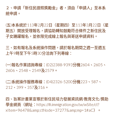
２、申請「新住民證照獎勵金」者，須由「申請人」至本系
統申請。
(五)本系統於113年2月22日（星期四）至113年3月22日（星
期五）開放受理報名，請協助轉知鼓勵符合條件之新住民及
子女踴躍報名，並依限完成線上報名與寄送申請資料。
三、如有報名及系統操作問題，請於報名期間之週一至週五
上午9時至下午5時30分洽詢下列專線：
(一)報名作業諮詢專線：(02)2388-9393分機2604、2605、
2606、2548、2549及2579。
(二)系統操作服務專線：(04)2326-5200分機223、587、
212、399、357及316。
四、旨案計畫業宣導於新住民培力發展資訊網/教育文化/獎助
學金網頁（網址：https://ifi.immigration.gov.tw/wSite/ct?
xItem=96478&amp;ctNode=37277&amp;mp=1#aC）。