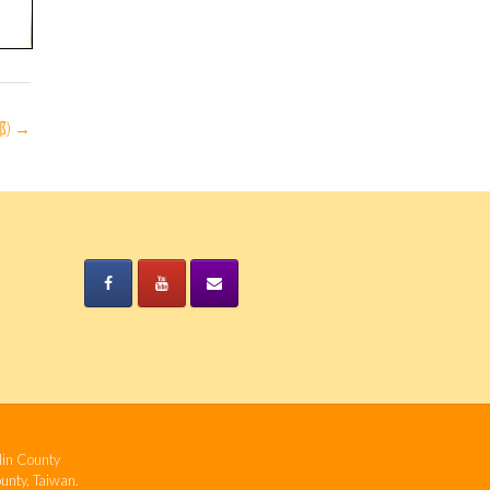
部)
→
n County
ty, Taiwan.