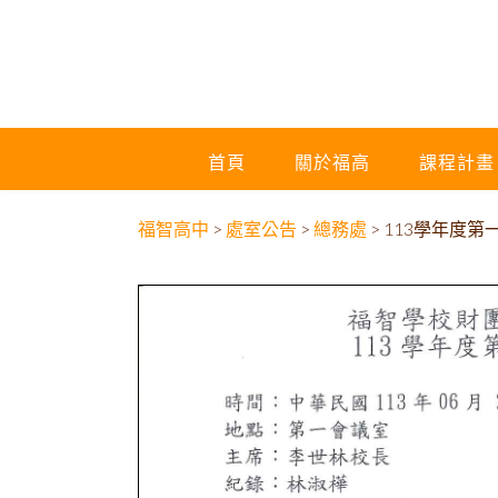
首頁
關於福高
課程計畫
福智高中
>
處室公告
>
總務處
>
113學年度