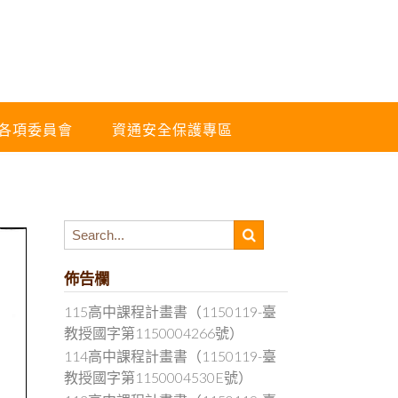
各項委員會
資通安全保護專區
佈告欄
115高中課程計畫書（1150119-臺
教授國字第1150004266號）
114高中課程計畫書（1150119-臺
教授國字第1150004530E號）