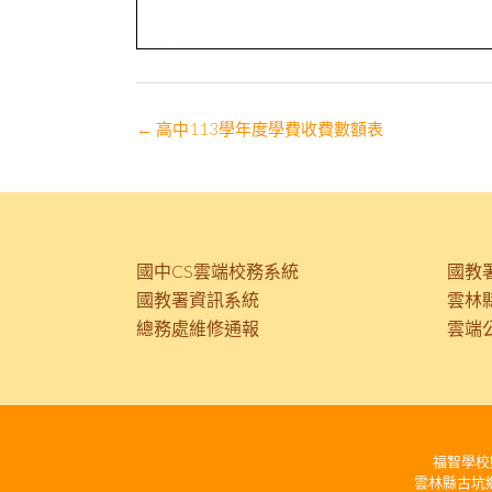
Post
←
高中113學年度學費收費數額表
navigation
國中CS雲端校務系統
國教
國教署資訊系統
雲林
總務處維修通報
雲端
福智學校財團法
雲林縣古坑鄉麻園平和