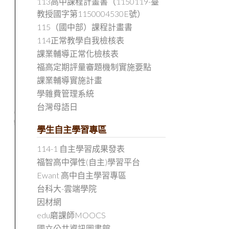
113高中課程計畫書（1150119-臺
教授國字第1150004530E號）
115（國中部）課程計畫書
114正常教學自我檢核表
課業輔導正常化檢核表
福高定期評量審題機制實施要點
課業輔導實施計畫
學雜費管理系統
台灣母語日
學生自主學習專區
114-1 自主學習成果發表
福智高中彈性(自主)學習平台
Ewant 高中自主學習專區
台科大-雲端學院
因材網
edu磨課師MOOCS
國立公共資訊圖書館