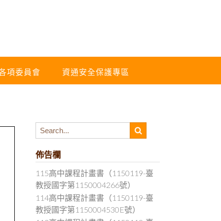
各項委員會
資通安全保護專區
佈告欄
115高中課程計畫書（1150119-臺
教授國字第1150004266號）
114高中課程計畫書（1150119-臺
教授國字第1150004530E號）