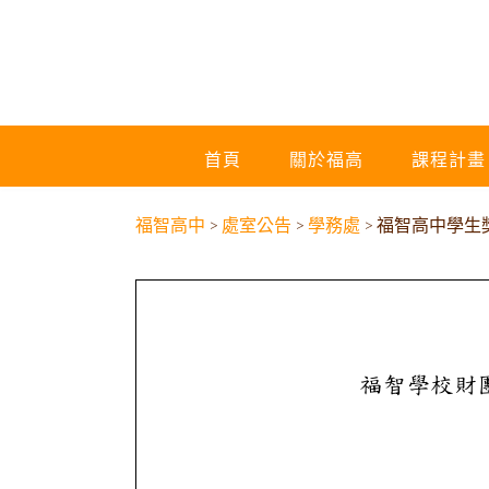
首頁
關於福高
課程計畫
福智高中
>
處室公告
>
學務處
>
福智高中學生