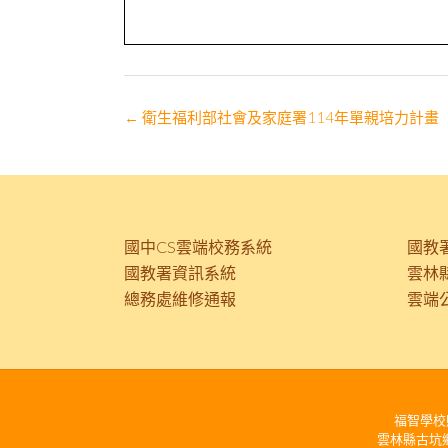
Post
←
衛生福利部社會及家庭署114年單親培力計畫
navigation
國中CS雲端校務系統
國教
國教署資訊系統
雲林
總務處維修通報
雲端
福智學校財團法
雲林縣古坑鄉麻園平和