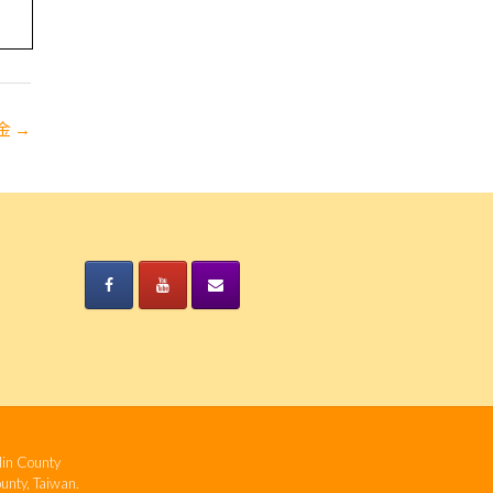
金
→
n County
ty, Taiwan.