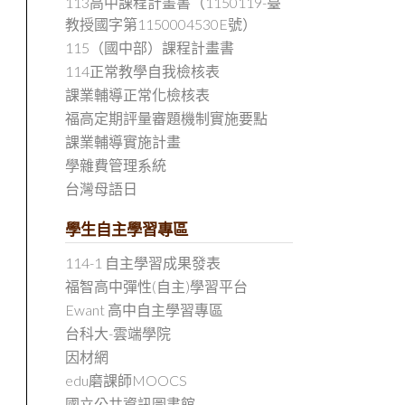
113高中課程計畫書（1150119-臺
教授國字第1150004530E號）
115（國中部）課程計畫書
114正常教學自我檢核表
課業輔導正常化檢核表
福高定期評量審題機制實施要點
課業輔導實施計畫
學雜費管理系統
台灣母語日
學生自主學習專區
114-1 自主學習成果發表
福智高中彈性(自主)學習平台
Ewant 高中自主學習專區
台科大-雲端學院
因材網
edu磨課師MOOCS
國立公共資訊圖書館