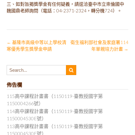
三、如對旨揭獎學金有任何疑義，請逕洽臺中市立崇倫國中
魏國鼎老師詢問（電話：04-2371-2324，轉分機724）。
Post
←
基隆市高級中等以上學校清
衛生福利部社會及家庭署114
寒優秀學生獎學金申請
年單親培力計畫
→
navigation
佈告欄
115高中課程計畫書（1150119-臺教授國字第
1150004266號）
114高中課程計畫書（1150119-臺教授國字第
1150004530E號）
113高中課程計畫書（1150119-臺教授國字第
1150004530E號）