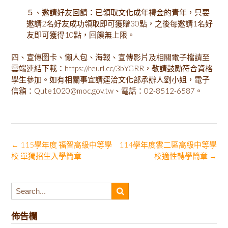
５、邀請好友回饋：已領取文化成年禮金的青年，只要
邀請2名好友成功領取即可獲贈30點，之後每邀請1名好
友即可獲得10點，回饋無上限。
四、宣傳圖卡、懶人包、海報、宣傳影片及相關電子檔請至
雲端連結下載：https://reurl.cc/3bYGRR，敬請鼓勵符合資格
學生參加。如有相關事宜請逕洽文化部承辦人劉小姐，電子
信箱：Qute1020@moc.gov.tw、電話：02-8512-6587。
Post
←
115學年度 福智高級中等學
114學年度雲二區高級中等學
校 單獨招生入學簡章
校適性轉學簡章
→
navigation
佈告欄