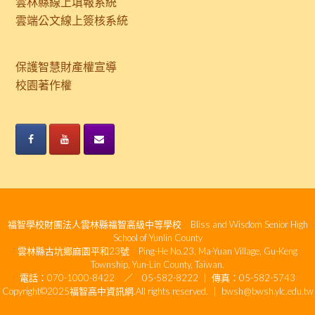
雲林縣線上填報系統
雲端公文線上簽核系統
保護智慧財產權宣導
校園著作權
福智學校財團法人雲林縣福智高級中等學校 Bliss and Wisdom Senior High
School of Yunlin County
雲林縣古坑鄉麻園平和23號 Ping-He No.23, Ma-Yuan Village, Gu-Keng
Township, Yun-Lin County, Taiwan.
電話：070-1000-8422 ／ 05-582-8222 ｜ 傳真：05-582-5743
Copyright©2025福智高中資訊網.All rights reserved. ｜ bwsh@bwsh.ylc.edu.tw