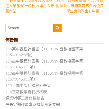
Post
←
福智高中115學年度大學甄
桃園市政府教育局「115年度
選入學 繁星推薦校內 第二次推
財團法人臻鼎教育基金會優良
navigation
薦作業
學生獎助學金」申請
→
佈告欄
115高中課程計畫書（1150119-臺教授國字第
1150004266號）
114高中課程計畫書（1150119-臺教授國字第
1150004530E號）
113高中課程計畫書（1150119-臺教授國字第
1150004530E號）
115（國中部）課程計畫書
114正常教學自我檢核表
課業輔導正常化檢核表
福高定期評量審題機制實施要點