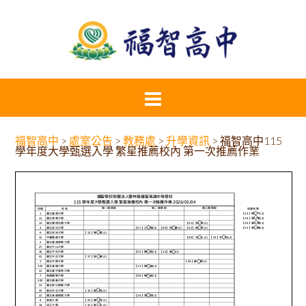
福智高中
>
處室公告
>
教務處
>
升學資訊
>
福智高中115
學年度⼤學甄選入學 繁星推薦校內 第⼀次推薦作業