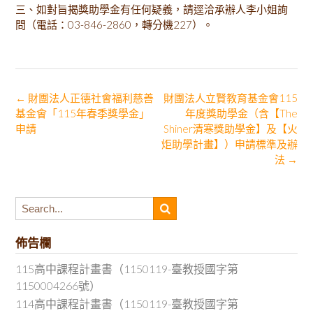
三、如對旨揭獎助學金有任何疑義，請逕洽承辦人李小姐詢
問（電話：03-846-2860，轉分機227）。
Post
←
財團法人正德社會福利慈善
財團法人立賢教育基金會115
基金會「115年春季獎學金」
年度獎助學金（含【The
navigation
申請
Shiner清寒獎助學金】及【火
炬助學計畫】）申請標準及辦
法
→
佈告欄
115高中課程計畫書（1150119-臺教授國字第
1150004266號）
114高中課程計畫書（1150119-臺教授國字第