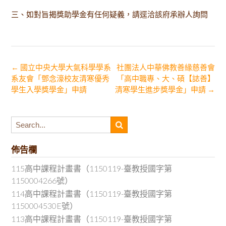
三、如對旨揭獎助學金有任何疑義，請逕洽該府承辦人詢問
Post
←
國立中央大學大氣科學學系
社團法人中華佛教善緣慈善會
系友會「鄧念濠校友清寒優秀
「高中職專、大、碩【誌善】
navigation
學生入學獎學金」申請
清寒學生進步獎學金」申請
→
佈告欄
115高中課程計畫書（1150119-臺教授國字第
1150004266號）
114高中課程計畫書（1150119-臺教授國字第
1150004530E號）
113高中課程計畫書（1150119-臺教授國字第