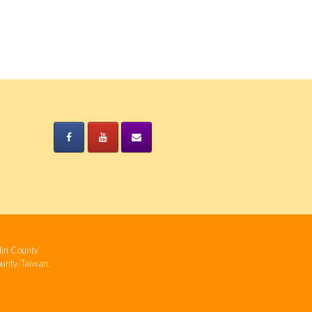
n County
ty, Taiwan.