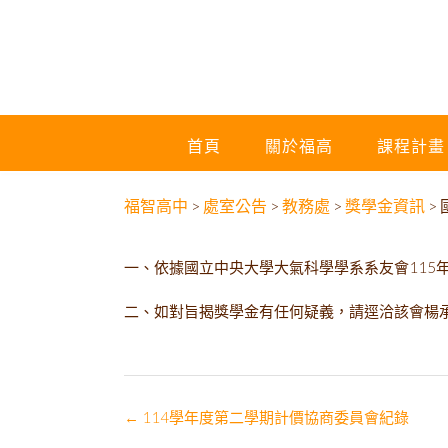
首頁
關於福高
課程計畫
福智高中
>
處室公告
>
教務處
>
獎學金資訊
>
一、依據國立中央大學大氣科學學系系友會115年3
二、如對旨揭獎學金有任何疑義，請逕洽該會楊承辦人
Post
←
114學年度第二學期計價協商委員會紀錄