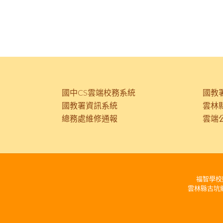
國中CS雲端校務系統
國教
國教署資訊系統
雲林
總務處維修通報
雲端
福智學校財團法
雲林縣古坑鄉麻園平和