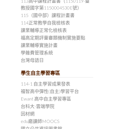
113高中課程計畫書（1150119-臺
教授國字第1150004530E號）
115（國中部）課程計畫書
114正常教學自我檢核表
課業輔導正常化檢核表
福高定期評量審題機制實施要點
課業輔導實施計畫
學雜費管理系統
台灣母語日
學生自主學習專區
114-1 自主學習成果發表
福智高中彈性(自主)學習平台
Ewant 高中自主學習專區
台科大-雲端學院
因材網
edu磨課師MOOCS
國立公共資訊圖書館